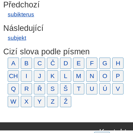
Předchozí
subikterus
Následující
subjekt
Cizí slova podle písmen
A
B
C
Č
D
E
F
G
H
CH
I
J
K
L
M
N
O
P
Q
R
Ř
S
Š
T
U
Ú
V
W
X
Y
Z
Ž
Kontakt