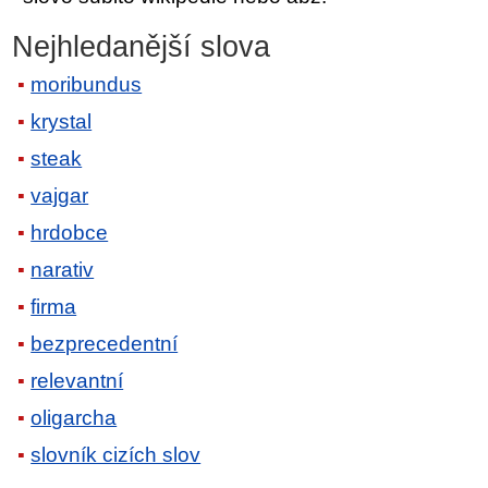
Nejhledanější slova
moribundus
krystal
steak
vajgar
hrdobce
narativ
firma
bezprecedentní
relevantní
oligarcha
slovník cizích slov