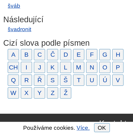
šváb
Následující
švadronit
Cizí slova podle písmen
A
B
C
Č
D
E
F
G
H
CH
I
J
K
L
M
N
O
P
Q
R
Ř
S
Š
T
U
Ú
V
W
X
Y
Z
Ž
Kontakt
Používáme cookies.
Více.
OK