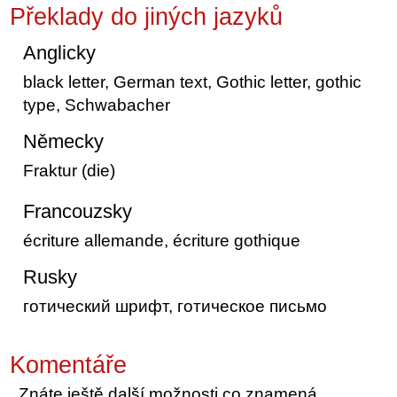
Překlady do jiných jazyků
Anglicky
black letter, German text, Gothic letter, gothic
type, Schwabacher
Německy
Fraktur (die)
Francouzsky
écriture allemande, écriture gothique
Rusky
готический шрифт, готическое письмо
Komentáře
Znáte ještě další možnosti co znamená