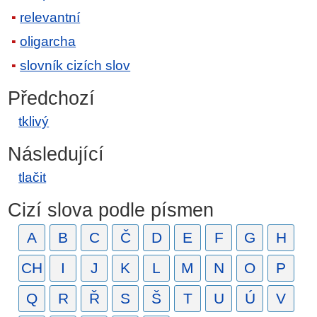
relevantní
oligarcha
slovník cizích slov
Předchozí
tklivý
Následující
tlačit
Cizí slova podle písmen
A
B
C
Č
D
E
F
G
H
CH
I
J
K
L
M
N
O
P
Q
R
Ř
S
Š
T
U
Ú
V