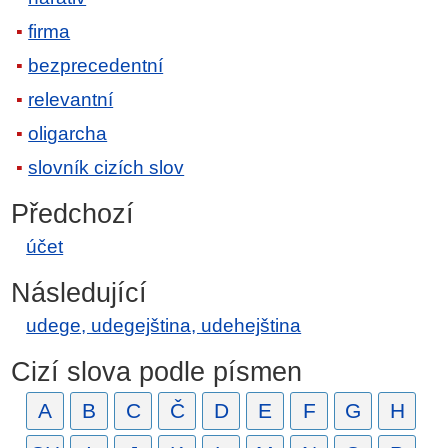
firma
bezprecedentní
relevantní
oligarcha
slovník cizích slov
Předchozí
účet
Následující
udege, udegejština, udehejština
Cizí slova podle písmen
A
B
C
Č
D
E
F
G
H