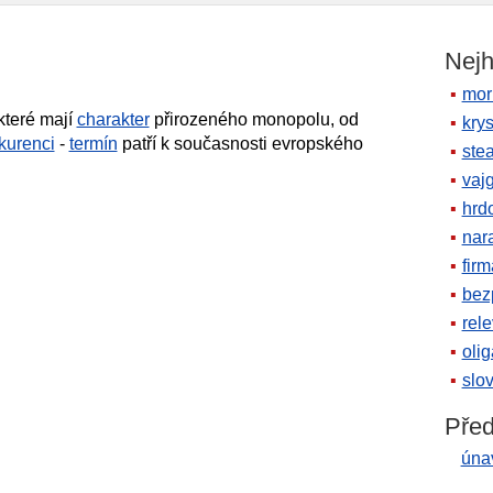
Nejh
mor
 které mají
charakter
přirozeného monopolu, od
krys
kurenci
-
termín
patří k současnosti evropského
ste
vaj
hrd
nara
firm
bez
rele
oli
slov
Před
úna