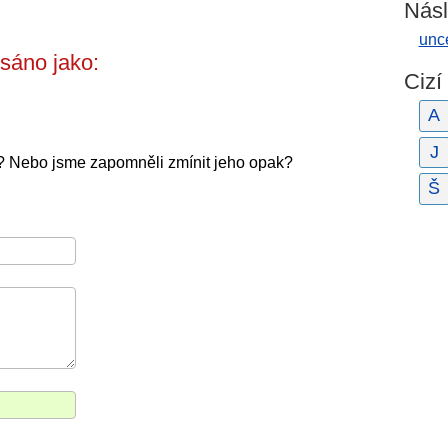
Násl
unc
sáno jako:
Cizí
A
J
? Nebo jsme zapomněli zmínit jeho opak?
Š