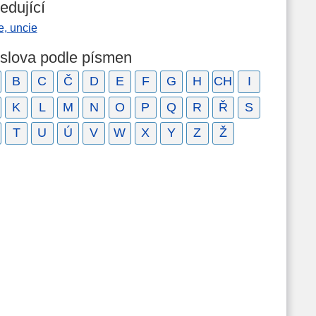
edující
e, uncie
 slova podle písmen
B
C
Č
D
E
F
G
H
CH
I
K
L
M
N
O
P
Q
R
Ř
S
T
U
Ú
V
W
X
Y
Z
Ž