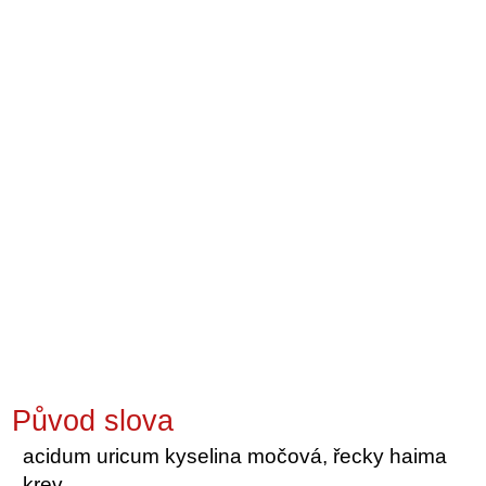
Původ slova
acidum uricum kyselina močová, řecky haima
krev