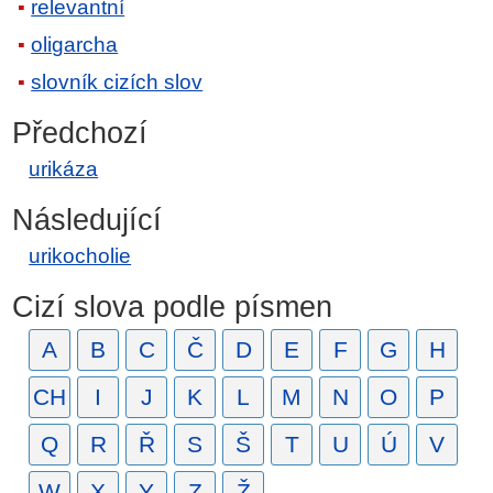
relevantní
oligarcha
slovník cizích slov
Předchozí
urikáza
Následující
urikocholie
Cizí slova podle písmen
A
B
C
Č
D
E
F
G
H
CH
I
J
K
L
M
N
O
P
Q
R
Ř
S
Š
T
U
Ú
V
W
X
Y
Z
Ž