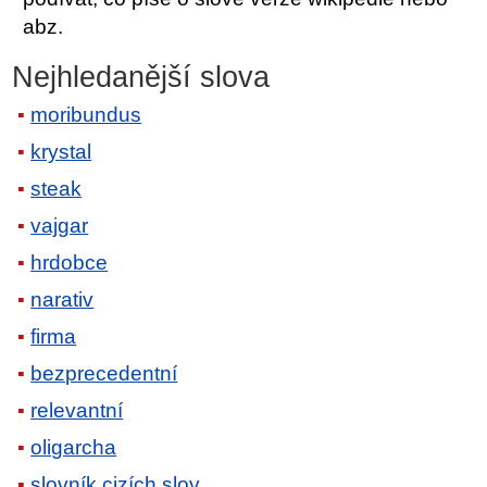
abz.
Nejhledanější slova
moribundus
krystal
steak
vajgar
hrdobce
narativ
firma
bezprecedentní
relevantní
oligarcha
slovník cizích slov