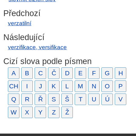
Předchozí
verzatilní
Následující
verzifikace, versifikace
Cizí slova podle písmen
A
B
C
Č
D
E
F
G
H
CH
I
J
K
L
M
N
O
P
Q
R
Ř
S
Š
T
U
Ú
V
W
X
Y
Z
Ž