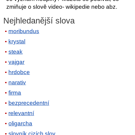
zmiňuje o slově video- wikipedie nebo abz.
Nejhledanější slova
moribundus
krystal
steak
vajgar
hrdobce
narativ
firma
bezprecedentní
relevantní
oligarcha
slovník cizích slov