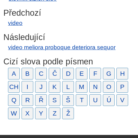
Předchozí
video
Následující
video meliora proboque deteriora sequor
Cizí slova podle písmen
A
B
C
Č
D
E
F
G
H
CH
I
J
K
L
M
N
O
P
Q
R
Ř
S
Š
T
U
Ú
V
W
X
Y
Z
Ž