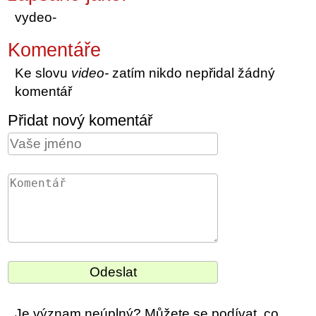
vydeo-
Komentáře
Ke slovu
video-
zatím nikdo nepřidal žádný
komentář
Přidat nový komentář
Je význam neúplný? Můžete se podívat, co