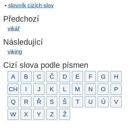
slovník cizích slov
Předchozí
vikář
Následující
viking
Cizí slova podle písmen
A
B
C
Č
D
E
F
G
H
CH
I
J
K
L
M
N
O
P
Q
R
Ř
S
Š
T
U
Ú
V
W
X
Y
Z
Ž