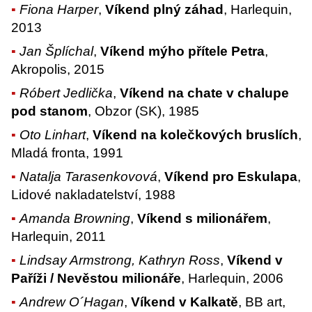
Fiona Harper
,
Víkend plný záhad
, Harlequin,
2013
Jan Šplíchal
,
Víkend mýho přítele Petra
,
Akropolis, 2015
Róbert Jedlička
,
Víkend na chate v chalupe
pod stanom
, Obzor (SK), 1985
Oto Linhart
,
Víkend na kolečkových bruslích
,
Mladá fronta, 1991
Natalja Tarasenkovová
,
Víkend pro Eskulapa
,
Lidové nakladatelství, 1988
Amanda Browning
,
Víkend s milionářem
,
Harlequin, 2011
Lindsay Armstrong, Kathryn Ross
,
Víkend v
Paříži / Nevěstou milionáře
, Harlequin, 2006
Andrew O´Hagan
,
Víkend v Kalkatě
, BB art,