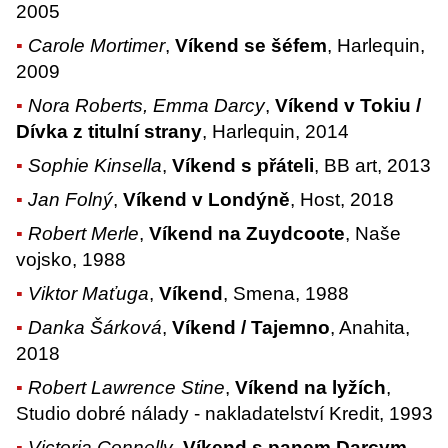
2005
Carole Mortimer
,
Víkend se šéfem
, Harlequin,
2009
Nora Roberts, Emma Darcy
,
Víkend v Tokiu /
Dívka z titulní strany
, Harlequin, 2014
Sophie Kinsella
,
Víkend s přáteli
, BB art, 2013
Jan Folný
,
Víkend v Londýně
, Host, 2018
Robert Merle
,
Víkend na Zuydcoote
, Naše
vojsko, 1988
Viktor Maťuga
,
Víkend
, Smena, 1988
Danka Šárková
,
Víkend / Tajemno
, Anahita,
2018
Robert Lawrence Stine
,
Víkend na lyžích
,
Studio dobré nálady - nakladatelství Kredit, 1993
Victoria Connelly
,
Víkend s panem Darcym
,