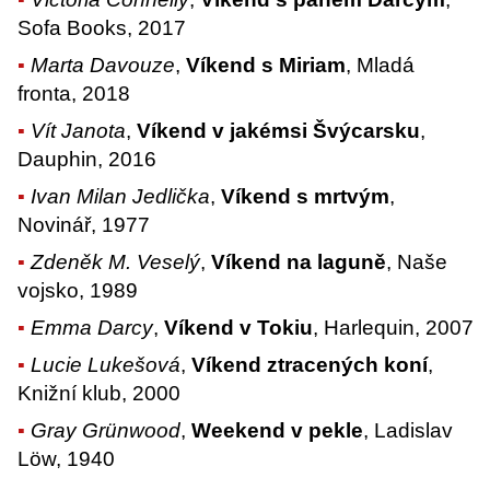
Sofa Books, 2017
Marta Davouze
,
Víkend s Miriam
, Mladá
fronta, 2018
Vít Janota
,
Víkend v jakémsi Švýcarsku
,
Dauphin, 2016
Ivan Milan Jedlička
,
Víkend s mrtvým
,
Novinář, 1977
Zdeněk M. Veselý
,
Víkend na laguně
, Naše
vojsko, 1989
Emma Darcy
,
Víkend v Tokiu
, Harlequin, 2007
Lucie Lukešová
,
Víkend ztracených koní
,
Knižní klub, 2000
Gray Grünwood
,
Weekend v pekle
, Ladislav
Löw, 1940