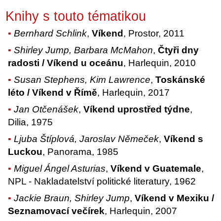
Knihy s touto tématikou
Bernhard Schlink
,
Víkend
, Prostor, 2011
Shirley Jump, Barbara McMahon
,
Čtyři dny
radosti / Víkend u oceánu
, Harlequin, 2010
Susan Stephens, Kim Lawrence
,
Toskánské
léto / Víkend v Římě
, Harlequin, 2017
Jan Otčenášek
,
Víkend uprostřed týdne
,
Dilia, 1975
Ljuba Štíplová, Jaroslav Němeček
,
Víkend s
Luckou
, Panorama, 1985
Miguel Ángel Asturias
,
Víkend v Guatemale
,
NPL - Nakladatelství politické literatury, 1962
Jackie Braun, Shirley Jump
,
Víkend v Mexiku /
Seznamovací večírek
, Harlequin, 2007