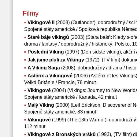
Filmy
Vikingové II
(2008) (Outlander), dobrodružný / sci-fi
Spojené státy americké / Spolková republika Německ
Staré báje vikingů
(2003) (Stara baśń: Kiedy słoń
drama / fantasy / dobrodružný / historický, Polsko, 1
Poslední Viking
(1997) (Den sidste viking), akční
Jak jsme pluli za Vikingy
(1972), (TV film) doku
A Viking Saga
(2008), dobrodružný / drama / histo
Asterix a Vikingové
(2006) (Astérix et les Viking
Velká Británie / Francie, 78 minut
Vikingové
(2004) (Vikings: Journey to New Worlds)
Spojené státy americké / Kanada, 42 minut
Malý Viking
(2000) (Leif Erickson, Discoverer of 
Spojené státy americké, 83 minut
Vikingové
(1999) (The 13th Warrior), dobrodružný /
112 minut
Vikingové z Bronských vršků
(1993), (TV film) d