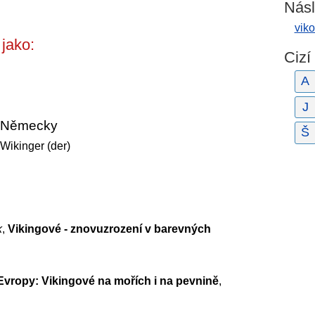
Násl
vik
jako:
Cizí
A
J
Německy
Š
Wikinger (der)
k
,
Vikingové - znovuzrození v barevných
Evropy: Vikingové na mořích i na pevnině
,