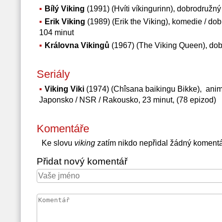
Bílý Viking
(1991) (Hvíti víkingurinn), dobrodružn
Erik Viking
(1989) (Erik the Viking), komedie / dob
104 minut
Královna Vikingů
(1967) (The Viking Queen), dobr
Seriály
Viking Viki
(1974) (Chîsana baikingu Bikke), anim
Japonsko / NSR / Rakousko, 23 minut, (78 epizod)
Komentáře
Ke slovu
viking
zatím nikdo nepřidal žádný komentá
Přidat nový komentář