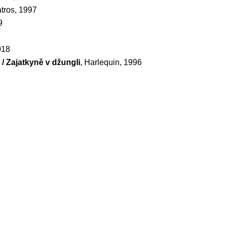
atros, 1997
9
018
/ Zajatkyně v džungli
, Harlequin, 1996