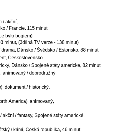
 / akční,
o / Francie, 115 minut
ce było bogiem),
03 minut, (3dílná TV verze - 138 minut)
 / drama, Dánsko / Švédsko / Estonsko, 88 minut
ment, Československo
rický, Dánsko / Spojené státy americké, 82 minut
s), animovaný / dobrodružný,
, dokument / historický,
North America), animovaný,
 akční / fantasy, Spojené státy americké,
ětský / krimi, Česká republika, 46 minut