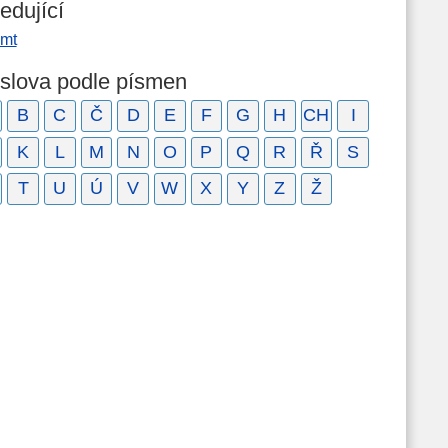
edující
omt
 slova podle písmen
B
C
Č
D
E
F
G
H
CH
I
K
L
M
N
O
P
Q
R
Ř
S
T
U
Ú
V
W
X
Y
Z
Ž