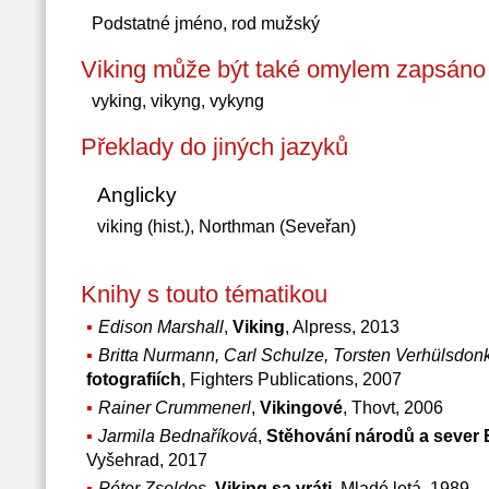
Podstatné jméno, rod mužský
Viking může být také omylem zapsáno 
vyking, vikyng, vykyng
Překlady do jiných jazyků
Anglicky
viking (hist.), Northman (Seveřan)
Knihy s touto tématikou
Edison Marshall
,
Viking
, Alpress, 2013
Britta Nurmann, Carl Schulze, Torsten Verhülsdon
fotografiích
, Fighters Publications, 2007
Rainer Crummenerl
,
Vikingové
, Thovt, 2006
Jarmila Bednaříková
,
Stěhování národů a sever 
Vyšehrad, 2017
Péter Zsoldos
,
Viking sa vráti
, Mladé letá, 1989