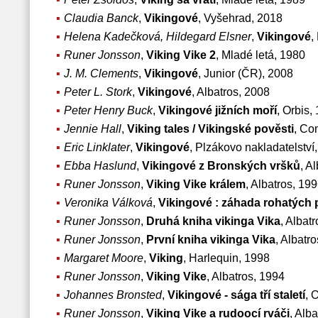
Claudia Banck
,
Vikingové
, Vyšehrad, 2018
Helena Kadečková, Hildegard Elsner
,
Vikingové
,
Runer Jonsson
,
Viking Vike 2
, Mladé letá, 1980
J. M. Clements
,
Vikingové
, Junior (ČR), 2008
Peter L. Stork
,
Vikingové
, Albatros, 2008
Peter Henry Buck
,
Vikingové jižních moří
, Orbis,
Jennie Hall
,
Viking tales / Vikingské pověsti
, Co
Eric Linklater
,
Vikingové
, Plzákovo nakladatelství
Ebba Haslund
,
Vikingové z Bronských vršků
, A
Runer Jonsson
,
Viking Vike králem
, Albatros, 19
Veronika Válková
,
Vikingové : záhada rohatých p
Runer Jonsson
,
Druhá kniha vikinga Vika
, Albat
Runer Jonsson
,
První kniha vikinga Vika
, Albatr
Margaret Moore
,
Viking
, Harlequin, 1998
Runer Jonsson
,
Viking Vike
, Albatros, 1994
Johannes Bronsted
,
Vikingové - sága tří staletí
, 
Runer Jonsson
,
Viking Vike a rudoocí rváči
, Alb