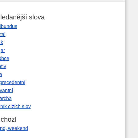
ledanější slova
ibundus
tal
ak
gar
obce
tiv
a
precedentní
vantní
garcha
ník cizích slov
chozí
end, weekend