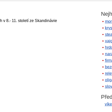
Nejh
v 8.- 11. století ze Skandinávie
mor
krys
ste
vaj
hrd
nara
firm
bez
rele
oli
slov
Před
vík