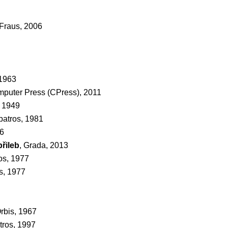
 Fraus, 2006
 1963
mputer Press (CPress), 2011
, 1949
lbatros, 1981
96
řileb
, Grada, 2013
ros, 1977
os, 1977
Orbis, 1967
atros, 1997