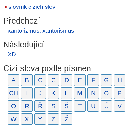
slovník cizích slov
Předchozí
xantorizmus, xantorismus
Následující
XD
Cizí slova podle písmen
A
B
C
Č
D
E
F
G
H
CH
I
J
K
L
M
N
O
P
Q
R
Ř
S
Š
T
U
Ú
V
W
X
Y
Z
Ž