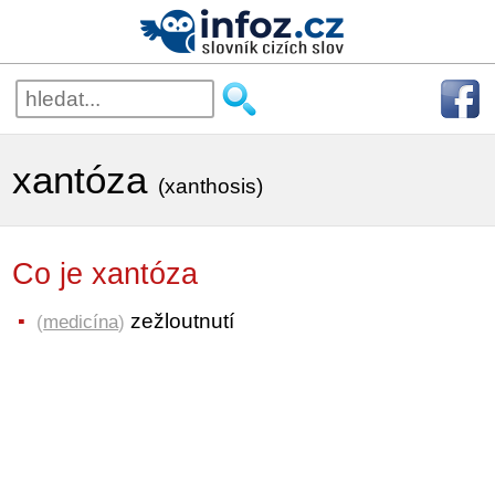
xantóza
(xanthosis)
Co je xantóza
zežloutnutí
(
medicína
)