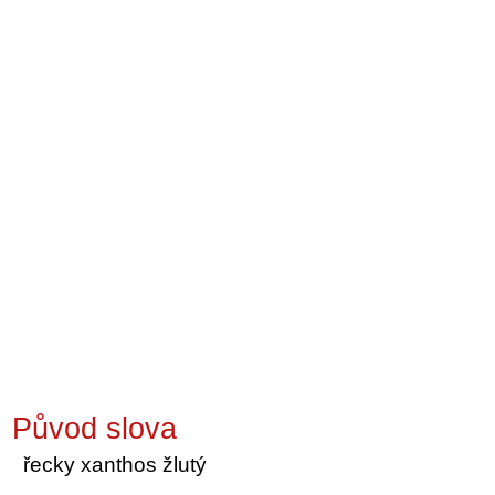
Původ slova
řecky xanthos žlutý