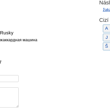
Násl
žak
Cizí
A
Rusky
J
жаккардная машина
Š
ř