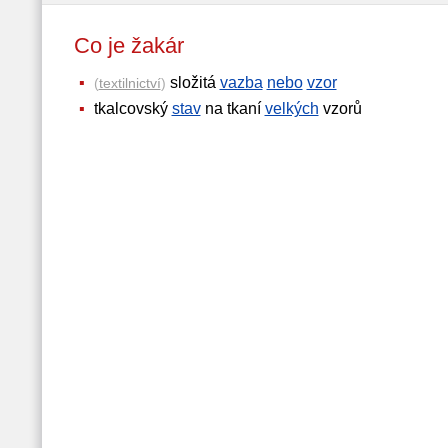
Co je žakár
složitá
vazba
nebo
vzor
(
textilnictví
)
tkalcovský
stav
na tkaní
velkých
vzorů