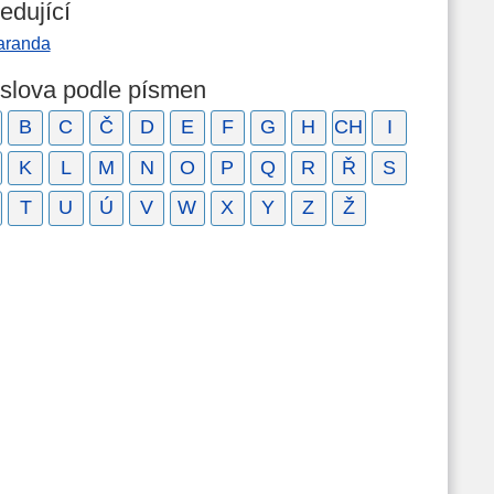
edující
aranda
 slova podle písmen
B
C
Č
D
E
F
G
H
CH
I
K
L
M
N
O
P
Q
R
Ř
S
T
U
Ú
V
W
X
Y
Z
Ž