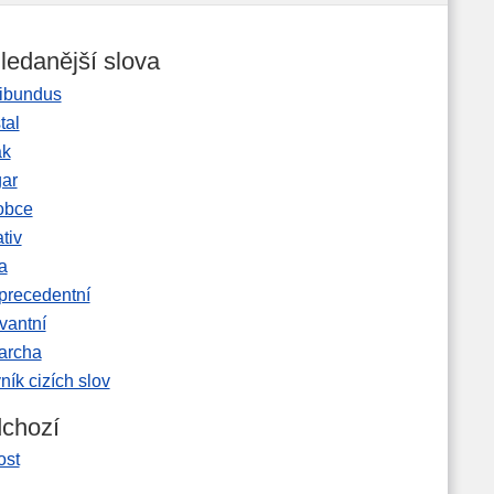
ledanější slova
ibundus
tal
ak
gar
obce
tiv
a
precedentní
vantní
garcha
ník cizích slov
chozí
ost