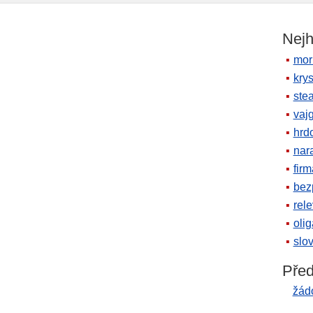
Nejh
mor
krys
ste
vaj
hrd
nara
firm
bez
rele
oli
slov
Před
žád