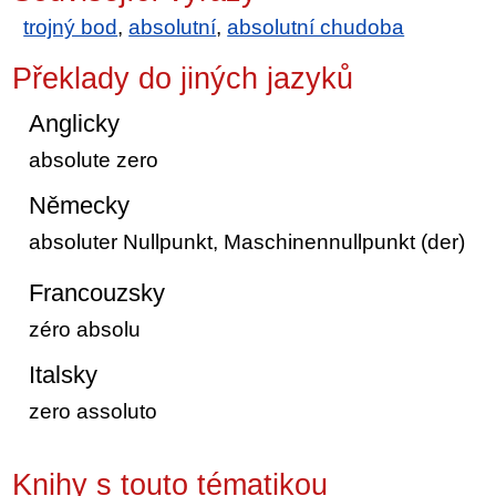
trojný bod
,
absolutní
,
absolutní chudoba
Překlady do jiných jazyků
Anglicky
absolute zero
Německy
absoluter Nullpunkt, Maschinennullpunkt (der)
Francouzsky
zéro absolu
Italsky
zero assoluto
Knihy s touto tématikou