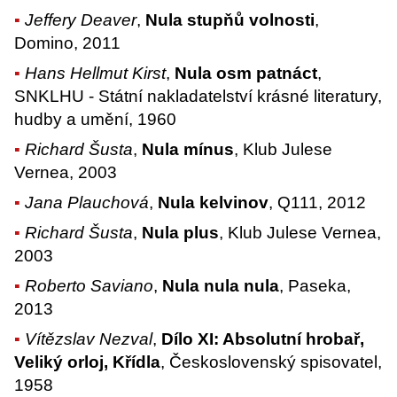
Jeffery Deaver
,
Nula stupňů volnosti
,
Domino, 2011
Hans Hellmut Kirst
,
Nula osm patnáct
,
SNKLHU - Státní nakladatelství krásné literatury,
hudby a umění, 1960
Richard Šusta
,
Nula mínus
, Klub Julese
Vernea, 2003
Jana Plauchová
,
Nula kelvinov
, Q111, 2012
Richard Šusta
,
Nula plus
, Klub Julese Vernea,
2003
Roberto Saviano
,
Nula nula nula
, Paseka,
2013
Vítězslav Nezval
,
Dílo XI: Absolutní hrobař,
Veliký orloj, Křídla
, Československý spisovatel,
1958