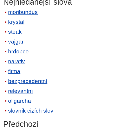
Nejhledanější slova
moribundus
krystal
steak
vajgar
hrdobce
narativ
firma
bezprecedentní
relevantní
oligarcha
slovník cizích slov
Předchozí