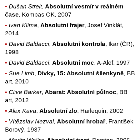
Dušan Streit
,
Absolutní vesmír v reálném
čase
, Kompas OK, 2007
Ivan Klíma
,
Absolutní frajer
, Josef Vinklát,
2014
David Baldacci
,
Absolutní kontrola
, Ikar (ČR),
1998
David Baldacci
,
Absolutní moc
, A-Alef, 1997
Sue Limb
,
Dívky, 15: Absolutní šílenkyně
, BB
art, 2010
Clive Barker
,
Abarat: Absolutní půlnoc
, BB
art, 2012
Alex Kava
,
Absolutní zlo
, Harlequin, 2002
Vítězslav Nezval
,
Absolutní hrobař
, František
Borový, 1937