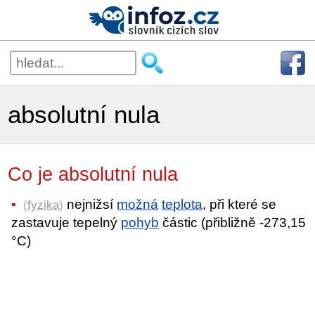
absolutní nula
Co je absolutní nula
nejnižsí
možná
teplota
, při které se
(
fyzika
)
zastavuje tepelný
pohyb
částic (přibližně -273,15
°C)