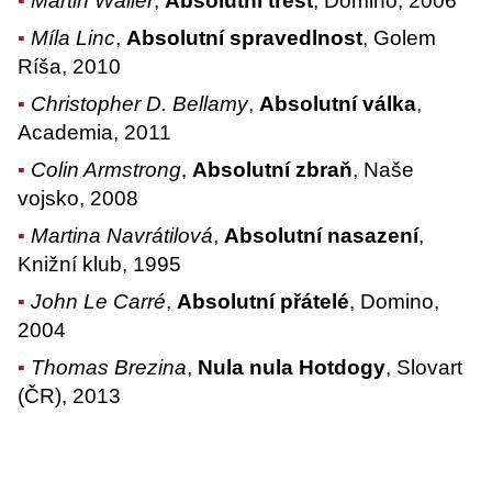
Martin Waller
,
Absolutní trest
, Domino, 2006
Míla Linc
,
Absolutní spravedlnost
, Golem
Ríša, 2010
Christopher D. Bellamy
,
Absolutní válka
,
Academia, 2011
Colin Armstrong
,
Absolutní zbraň
, Naše
vojsko, 2008
Martina Navrátilová
,
Absolutní nasazení
,
Knižní klub, 1995
John Le Carré
,
Absolutní přátelé
, Domino,
2004
Thomas Brezina
,
Nula nula Hotdogy
, Slovart
(ČR), 2013