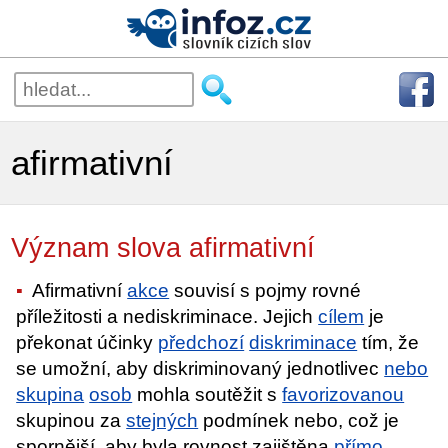
afirmativní
Význam slova afirmativní
Afirmativní
akce
souvisí s pojmy rovné
příležitosti a nediskriminace. Jejich
cílem
je
překonat účinky
předchozí
diskriminace
tím, že
se umožní, aby diskriminovaný jednotlivec
nebo
skupina
osob
mohla soutěžit s
favorizovanou
skupinou za
stejných
podmínek nebo, což je
spornější, aby byla rovnost zajištěna
přímo