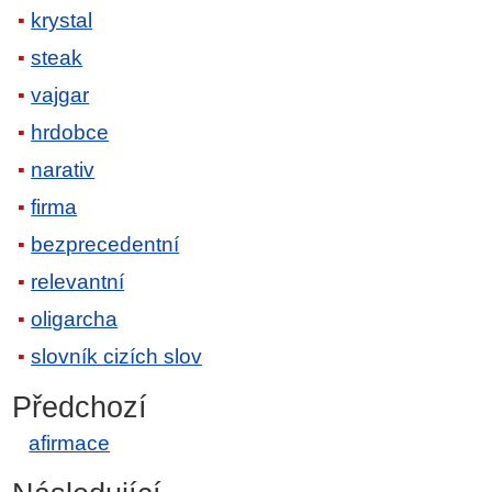
krystal
steak
vajgar
hrdobce
narativ
firma
bezprecedentní
relevantní
oligarcha
slovník cizích slov
Předchozí
afirmace