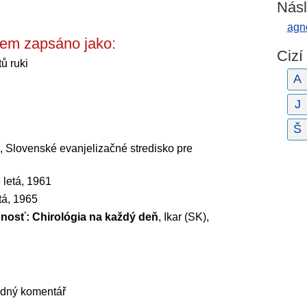
Násl
agn
lem zapsáno jako:
Cizí
ů ruki
A
J
Š
, Slovenské evanjelizačné stredisko pre
 letá, 1961
tá, 1965
nosť: Chirológia na každý deň
, Ikar (SK),
ádný komentář