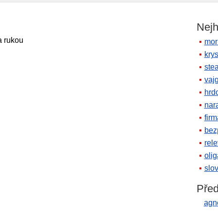
Nejh
a rukou
mor
krys
ste
vaj
hrd
nara
firm
bez
rele
oli
slov
Před
agn