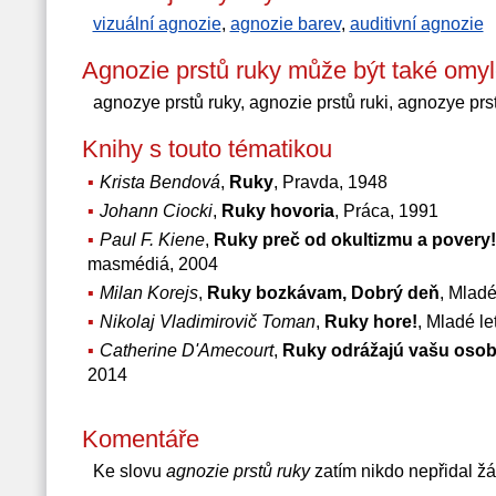
vizuální agnozie
,
agnozie barev
,
auditivní agnozie
Agnozie prstů ruky může být také omy
agnozye prstů ruky, agnozie prstů ruki, agnozye prst
Knihy s touto tématikou
Krista Bendová
,
Ruky
, Pravda, 1948
Johann Ciocki
,
Ruky hovoria
, Práca, 1991
Paul F. Kiene
,
Ruky preč od okultizmu a povery!
masmédiá, 2004
Milan Korejs
,
Ruky bozkávam, Dobrý deň
, Mladé
Nikolaj Vladimirovič Toman
,
Ruky hore!
, Mladé le
Catherine D'Amecourt
,
Ruky odrážajú vašu osob
2014
Komentáře
Ke slovu
agnozie prstů ruky
zatím nikdo nepřidal ž