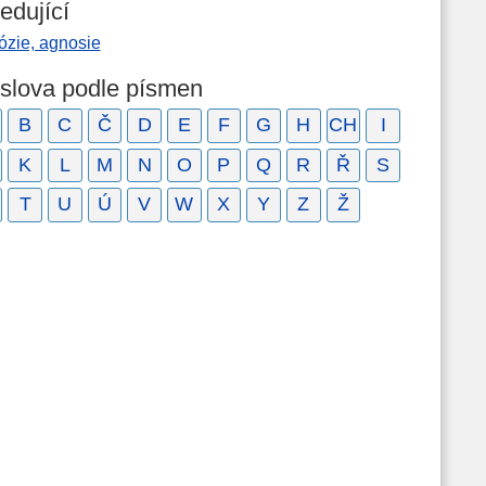
edující
ózie, agnosie
 slova podle písmen
B
C
Č
D
E
F
G
H
CH
I
K
L
M
N
O
P
Q
R
Ř
S
T
U
Ú
V
W
X
Y
Z
Ž