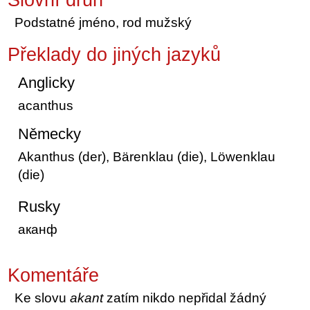
Podstatné jméno, rod mužský
Překlady do jiných jazyků
Anglicky
acanthus
Německy
Akanthus (der), Bärenklau (die), Löwenklau
(die)
Rusky
аканф
Komentáře
Ke slovu
akant
zatím nikdo nepřidal žádný