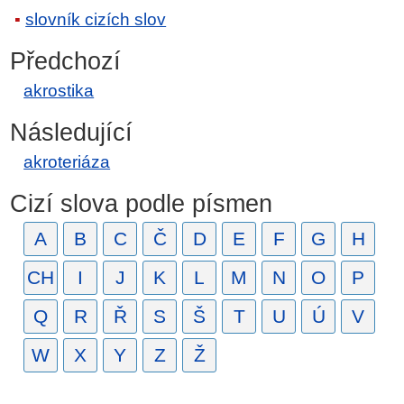
slovník cizích slov
Předchozí
akrostika
Následující
akroteriáza
Cizí slova podle písmen
A
B
C
Č
D
E
F
G
H
CH
I
J
K
L
M
N
O
P
Q
R
Ř
S
Š
T
U
Ú
V
W
X
Y
Z
Ž