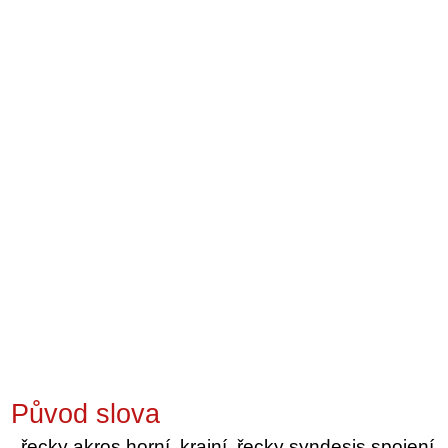
Původ slova
řecky akros horní, krajní, řecky syndesis spojení