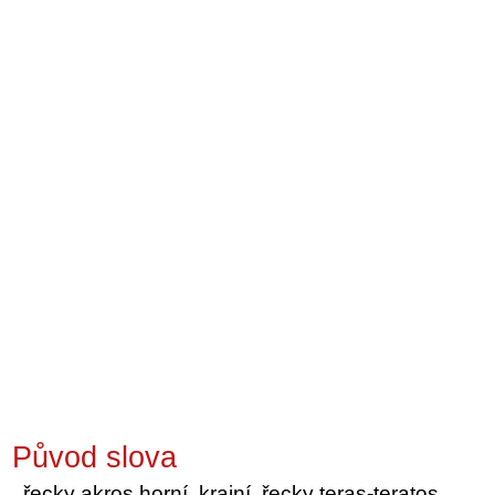
Původ slova
řecky akros horní, krajní, řecky teras-teratos