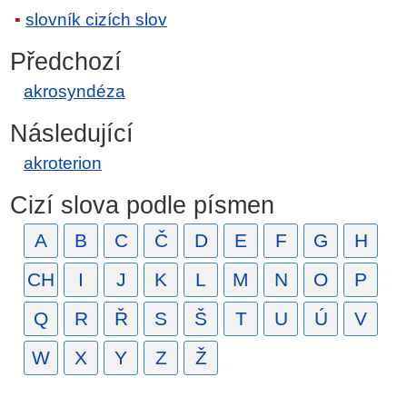
slovník cizích slov
Předchozí
akrosyndéza
Následující
akroterion
Cizí slova podle písmen
A
B
C
Č
D
E
F
G
H
CH
I
J
K
L
M
N
O
P
Q
R
Ř
S
Š
T
U
Ú
V
W
X
Y
Z
Ž