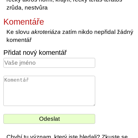
zrůda, nestvůra
Komentáře
Ke slovu
akroteriáza
zatím nikdo nepřidal žádný
komentář
Přidat nový komentář
Chybí tu význam, který jste hledali? Zkuste se