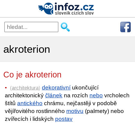
akroterion
Co je akroterion
dekorativní
ukončující
(
architektura
)
architektonický
článek
na rozích
nebo
vrcholech
štítů
antického
chrámu, nejčastěji v podobě
vějířovitého rostlinného
motivu
(palmety) nebo
zvířecích i lidských
postav