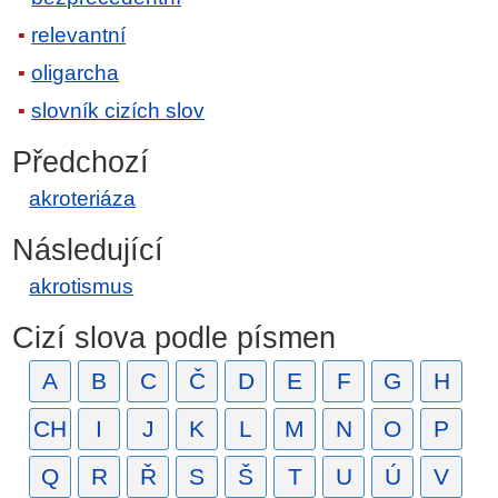
relevantní
oligarcha
slovník cizích slov
Předchozí
akroteriáza
Následující
akrotismus
Cizí slova podle písmen
A
B
C
Č
D
E
F
G
H
CH
I
J
K
L
M
N
O
P
Q
R
Ř
S
Š
T
U
Ú
V