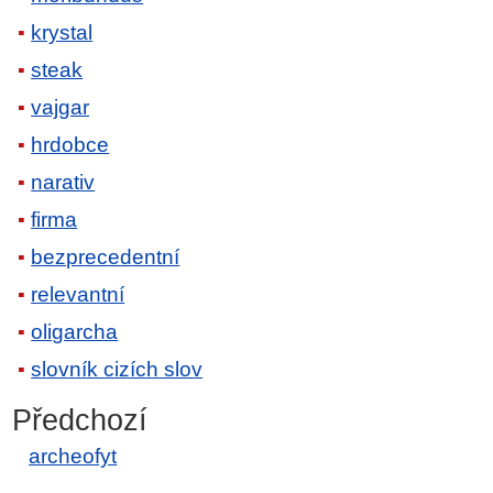
krystal
steak
vajgar
hrdobce
narativ
firma
bezprecedentní
relevantní
oligarcha
slovník cizích slov
Předchozí
archeofyt