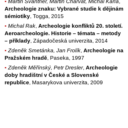
Martin Švantner, Martin Charvát, Michal Karľa
,
Archeologie znaku: Vybrané studie k dějinám
sémiotiky
, Togga, 2015
Michal Rak
,
Archeologie konfliktů 20. století.
Aeroarcheologie. Historie – témata – metody
– příklady
, Západočeská univerzita, 2014
Zdeněk Smetánka, Jan Frolík
,
Archeologie na
Pražském hradě
, Paseka, 1997
Zdeněk Měřínský, Petr Dresler
,
Archeologie
doby hradištní v České a Slovenské
republice
, Masarykova univerzita, 2009