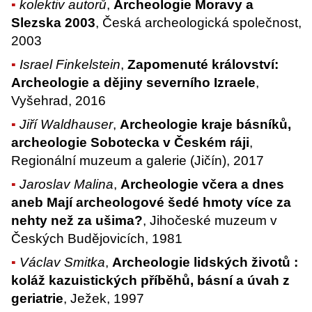
kolektiv autorů
,
Archeologie Moravy a
Slezska 2003
, Česká archeologická společnost,
2003
Israel Finkelstein
,
Zapomenuté království:
Archeologie a dějiny severního Izraele
,
Vyšehrad, 2016
Jiří Waldhauser
,
Archeologie kraje básníků,
archeologie Sobotecka v Českém ráji
,
Regionální muzeum a galerie (Jičín), 2017
Jaroslav Malina
,
Archeologie včera a dnes
aneb Mají archeologové šedé hmoty více za
nehty než za ušima?
, Jihočeské muzeum v
Českých Budějovicích, 1981
Václav Smitka
,
Archeologie lidských životů :
koláž kazuistických příběhů, básní a úvah z
geriatrie
, Ježek, 1997