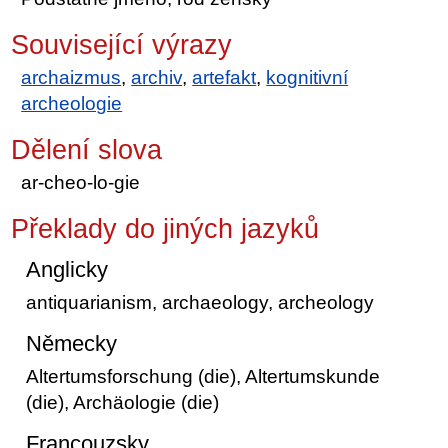
Související výrazy
archaizmus
,
archiv
,
artefakt
,
kognitivní
archeologie
Dělení slova
ar-cheo-lo-gie
Překlady do jiných jazyků
Anglicky
antiquarianism, archaeology, archeology
Německy
Altertumsforschung (die), Altertumskunde
(die), Archäologie (die)
Francouzsky