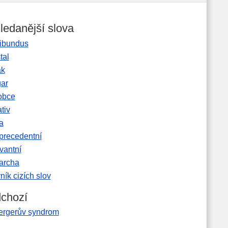
ledanější slova
ibundus
tal
ak
gar
obce
tiv
a
precedentní
vantní
garcha
ník cizích slov
chozí
ergerův syndrom