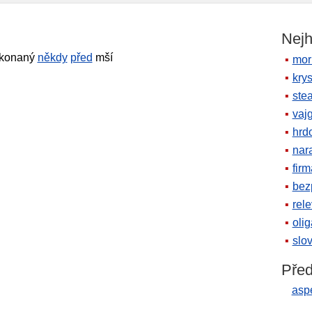
Nejh
, konaný
někdy
před
mší
mor
krys
ste
vaj
hrd
nara
firm
bez
rele
oli
slov
Před
asp