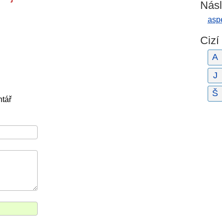
Násl
asp
Cizí
A
J
Š
tář