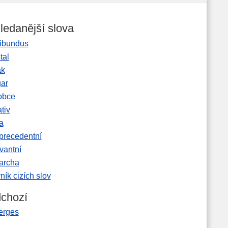
ledanější slova
ibundus
tal
ak
gar
obce
tiv
a
precedentní
vantní
garcha
ník cizích slov
chozí
erges