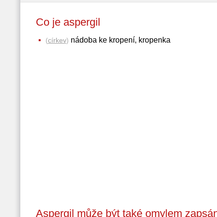
Co je aspergil
nádoba ke kropení, kropenka
(
církev
)
Aspergil může být také omylem zapsán