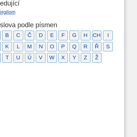
edující
ergilom
 slova podle písmen
B
C
Č
D
E
F
G
H
CH
I
K
L
M
N
O
P
Q
R
Ř
S
T
U
Ú
V
W
X
Y
Z
Ž