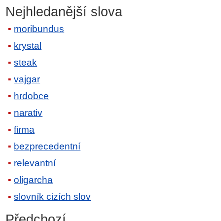
Nejhledanější slova
moribundus
krystal
steak
vajgar
hrdobce
narativ
firma
bezprecedentní
relevantní
oligarcha
slovník cizích slov
Předchozí