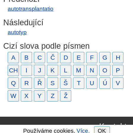
autotransplantatio
Následující
autotyp
Cizí slova podle písmen
A
B
C
Č
D
E
F
G
H
CH
I
J
K
L
M
N
O
P
Q
R
Ř
S
Š
T
U
Ú
V
W
X
Y
Z
Ž
Kontakt
Používáme cookies.
Více.
OK