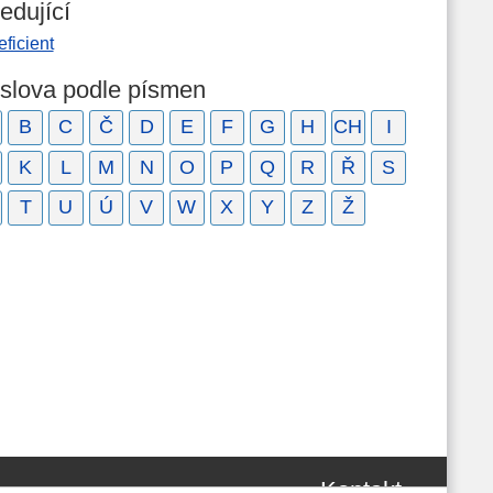
edující
ficient
 slova podle písmen
B
C
Č
D
E
F
G
H
CH
I
K
L
M
N
O
P
Q
R
Ř
S
T
U
Ú
V
W
X
Y
Z
Ž
Kontakt