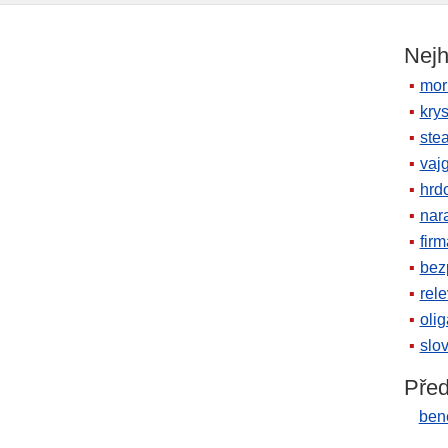
Nejh
mor
krys
ste
vaj
hrd
nara
firm
bez
rele
oli
slov
Před
bene