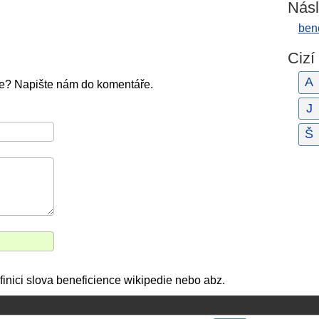
Násl
bene
Cizí
A
ce? Napište nám do komentáře.
J
Š
inici slova beneficience wikipedie nebo abz.