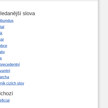
ledanější slova
ibundus
tal
ak
gar
obce
tiv
a
precedentní
vantní
garcha
ník cizích slov
chozí
ficial