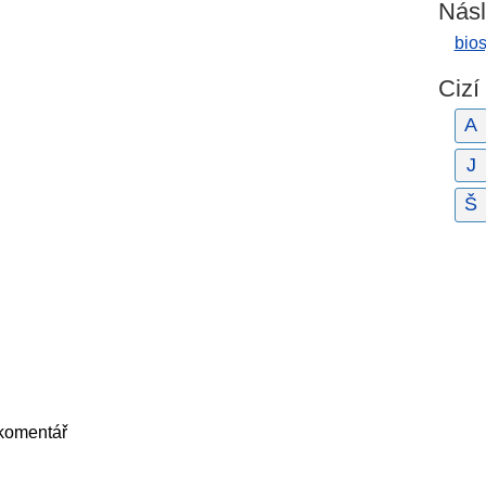
Násl
bio
Cizí
A
J
Š
 komentář