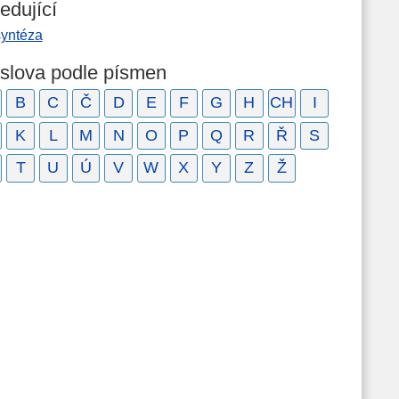
edující
syntéza
 slova podle písmen
B
C
Č
D
E
F
G
H
CH
I
K
L
M
N
O
P
Q
R
Ř
S
T
U
Ú
V
W
X
Y
Z
Ž