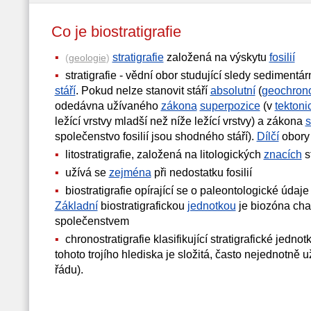
Co je biostratigrafie
stratigrafie
založená na výskytu
fosilií
(
geologie
)
stratigrafie - vědní obor studující sledy sedimentá
stáří
. Pokud nelze stanovit stáří
absolutní
(
geochrono
odedávna užívaného
zákona
superpozice
(v
tektoni
ležící vrstvy mladší než níže ležící vrstvy) a zákona
s
společenstvo fosilií jsou shodného stáří).
Dílčí
obory 
litostratigrafie, založená na litologických
znacích
s
užívá se
zejména
při nedostatku fosilií
biostratigrafie opírající se o paleontologické údaje 
Základní
biostratigrafickou
jednotkou
je biozóna char
společenstvem
chronostratigrafie klasifikující stratigrafické jednot
tohoto trojího hlediska je složitá, často nejednotně 
řádu).