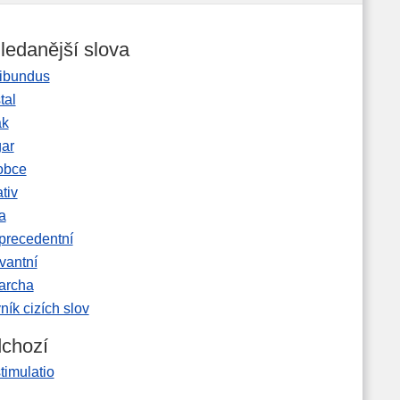
ledanější slova
ibundus
tal
ak
gar
obce
tiv
a
precedentní
vantní
garcha
ník cizích slov
chozí
timulatio