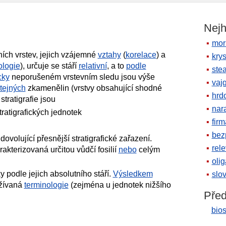
Nejh
mor
rních vrstev, jejich vzájemné
vztahy
(
korelace
) a
krys
logie
), určuje se stáří
relativní
, a to
podle
ste
cky
neporušeném vrstevním sledu jsou výše
vaj
tejných
zkamenělin (vrstvy obsahující shodné
hrd
stratigrafie jsou
nara
tratigrafických jednotek
firm
bez
dovolující přesnější stratigrafické zařazení.
rele
akterizovaná určitou vůdčí fosilií
nebo
celým
oli
ky podle jejich absolutního stáří.
Výsledkem
slov
užívaná
terminologie
(zejména u jednotek nižšího
Před
bios