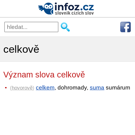
celkově
Význam slova celkově
celkem
, dohromady,
suma
sumárum
(
hovorově
)