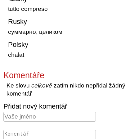
tutto compreso
Rusky
суммарно, целиком
Polsky
chałat
Komentáře
Ke slovu
celkově
zatím nikdo nepřidal žádný
komentář
Přidat nový komentář