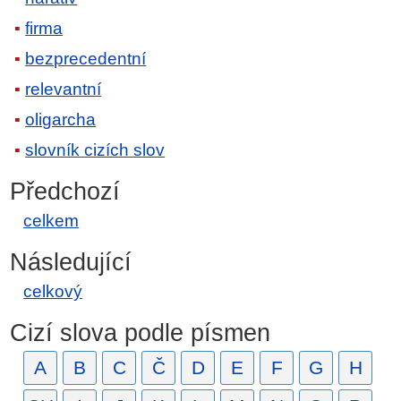
firma
bezprecedentní
relevantní
oligarcha
slovník cizích slov
Předchozí
celkem
Následující
celkový
Cizí slova podle písmen
A
B
C
Č
D
E
F
G
H