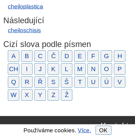
cheiloplastica
Následující
cheiloschisis
Cizí slova podle písmen
A
B
C
Č
D
E
F
G
H
CH
I
J
K
L
M
N
O
P
Q
R
Ř
S
Š
T
U
Ú
V
W
X
Y
Z
Ž
Kontakt
Používáme cookies.
Více.
OK