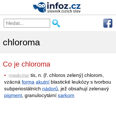
chloroma
Co je chloroma
tis, n. (ř. chloros zelený) chlorom,
(
medicína
)
vzácná
forma
akutní
blastické leukózy s tvorbou
subperiostálních
nádorů
, jež obsahují zelenavý
pigment
, granulocytární
sarkom