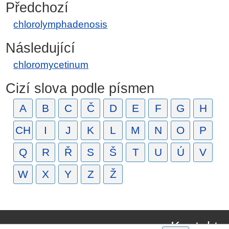
Předchozí
chlorolymphadenosis
Následující
chloromycetinum
Cizí slova podle písmen
A
B
C
Č
D
E
F
G
H
CH
I
J
K
L
M
N
O
P
Q
R
Ř
S
Š
T
U
Ú
V
W
X
Y
Z
Ž
Kontakt