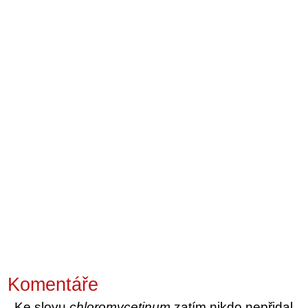
Komentáře
Ke slovu
chloromycetinum
zatím nikdo nepřidal