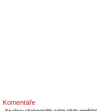
Komentáře
Ke slovu
cholangiolitis
zatím nikdo nepřidal