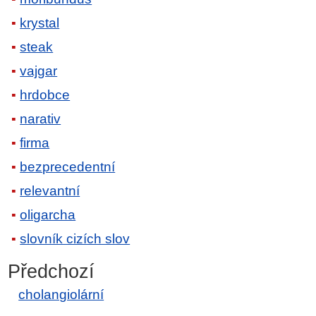
krystal
steak
vajgar
hrdobce
narativ
firma
bezprecedentní
relevantní
oligarcha
slovník cizích slov
Předchozí
cholangiolární