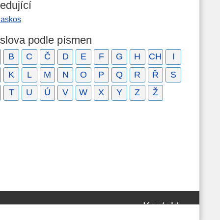
edující
laskos
 slova podle písmen
B
C
Č
D
E
F
G
H
CH
I
K
L
M
N
O
P
Q
R
Ř
S
T
U
Ú
V
W
X
Y
Z
Ž
Kontakt