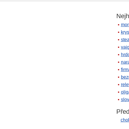
Nejh
mor
krys
ste
vaj
hrd
nara
firm
bez
rele
oli
slov
Před
cho