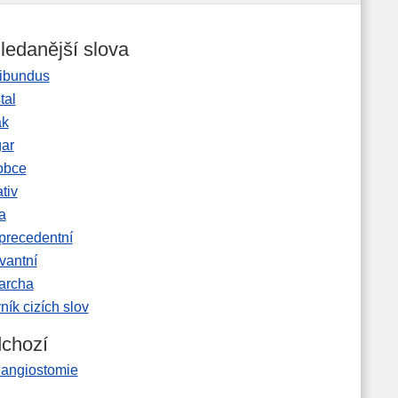
ledanější slova
ibundus
tal
ak
gar
obce
tiv
a
precedentní
vantní
garcha
ník cizích slov
chozí
langiostomie