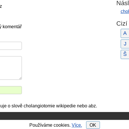
Násl
z
cho
Cizí
ý komentář
A
J
Š
ňuje o slově cholangiotomie wikipedie nebo abz.
Používáme cookies.
Více.
OK