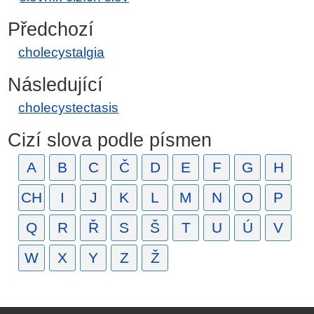
Předchozí
cholecystalgia
Následující
cholecystectasis
Cizí slova podle písmen
A
B
C
Č
D
E
F
G
H
CH
I
J
K
L
M
N
O
P
Q
R
Ř
S
Š
T
U
Ú
V
W
X
Y
Z
Ž