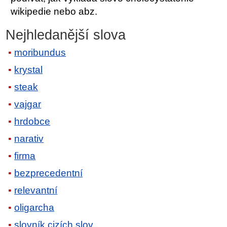
wikipedie nebo abz.
Nejhledanější slova
moribundus
krystal
steak
vajgar
hrdobce
narativ
firma
bezprecedentní
relevantní
oligarcha
slovník cizích slov