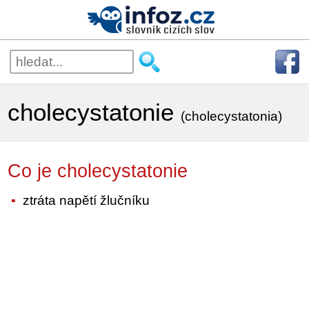
cholecystatonie
(cholecystatonia)
Co je cholecystatonie
ztráta napětí žlučníku