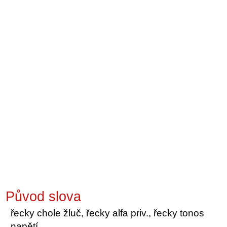
Původ slova
řecky chole žluč, řecky alfa priv., řecky tonos
napětí