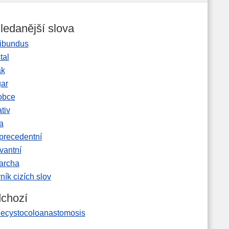
ledanější slova
ibundus
tal
ak
gar
obce
tiv
a
precedentní
vantní
garcha
ník cizích slov
chozí
lecystocoloanastomosis