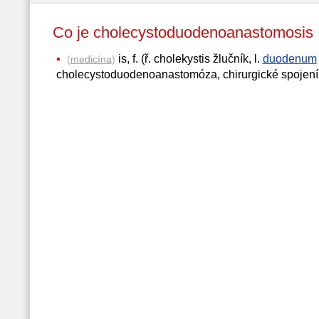
Co je cholecystoduodenoanastomos
is, f. (ř. cholekystis žlučník, l.
duodenum
(
medicína
)
cholecystoduodenoanastomóza, chirurgické spojení