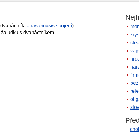
is
Nejh
dvanáctník,
anastomosis
spojení
)
mor
 žaludku s dvanáctníkem
krys
ste
vaj
hrd
nara
firm
bez
rele
oli
slov
Před
cho