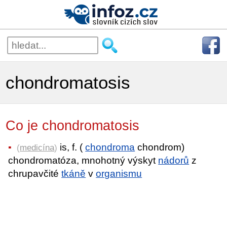
chondromatosis
Co je chondromatosis
is, f. (
chondroma
chondrom)
(
medicína
)
chondromatóza, mnohotný výskyt
nádorů
z
chrupavčité
tkáně
v
organismu