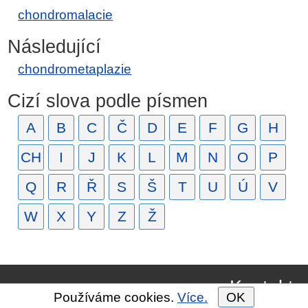
chondromalacie
Následující
chondrometaplazie
Cizí slova podle písmen
A
B
C
Č
D
E
F
G
H
CH
I
J
K
L
M
N
O
P
Q
R
Ř
S
Š
T
U
Ú
V
W
X
Y
Z
Ž
Kontakt
Používáme cookies.
Více.
OK