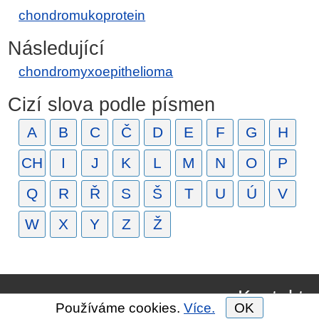
chondromukoprotein
Následující
chondromyxoepithelioma
Cizí slova podle písmen
A
B
C
Č
D
E
F
G
H
CH
I
J
K
L
M
N
O
P
Q
R
Ř
S
Š
T
U
Ú
V
W
X
Y
Z
Ž
Kontakt
Používáme cookies.
Více.
OK