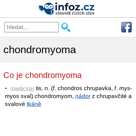
chondromyoma
Co je chondromyoma
tis, n. (ř. chondros chrupavka, ř. mys-
(
medicína
)
myos sval) chondromyom,
nádor
z chrupavčité a
svalové
tkáně