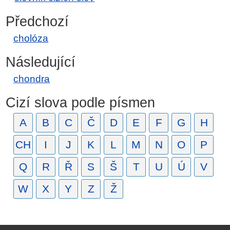
Předchozí
cholóza
Následující
chondra
Cizí slova podle písmen
A
B
C
Č
D
E
F
G
H
CH
I
J
K
L
M
N
O
P
Q
R
Ř
S
Š
T
U
Ú
V
W
X
Y
Z
Ž