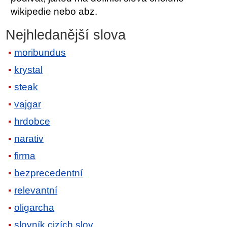
wikipedie nebo abz.
Nejhledanější slova
moribundus
krystal
steak
vajgar
hrdobce
narativ
firma
bezprecedentní
relevantní
oligarcha
slovník cizích slov