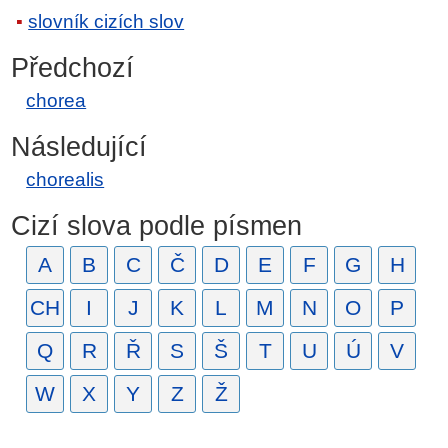
slovník cizích slov
Předchozí
chorea
Následující
chorealis
Cizí slova podle písmen
A
B
C
Č
D
E
F
G
H
CH
I
J
K
L
M
N
O
P
Q
R
Ř
S
Š
T
U
Ú
V
W
X
Y
Z
Ž