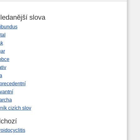
ledanější slova
ibundus
tal
ak
gar
obce
tiv
a
precedentní
vantní
garcha
ník cizích slov
chozí
oidocyclitis