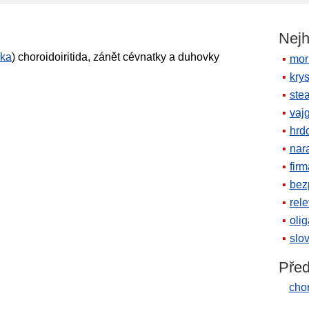
Nejh
ka
) choroidoiritida, zánět cévnatky a duhovky
mor
krys
ste
vaj
hrd
nara
firm
bez
rele
oli
slov
Před
chor