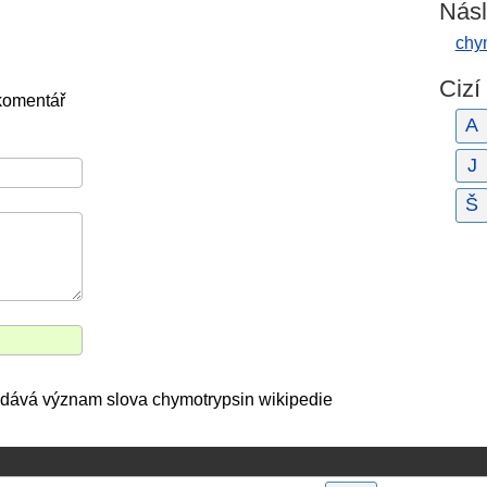
Násl
chy
Cizí
komentář
A
J
Š
 udává význam slova chymotrypsin wikipedie