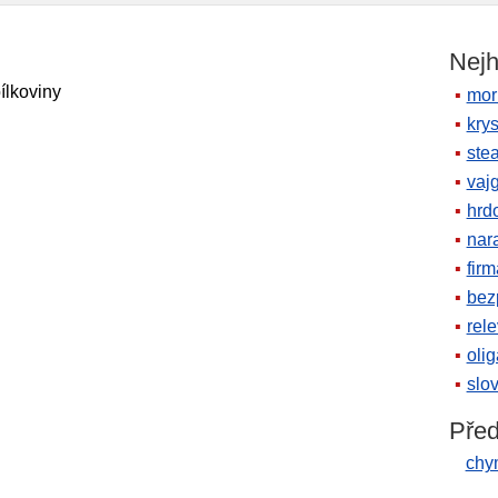
Nejh
ílkoviny
mor
krys
ste
vaj
hrd
nara
firm
bez
rele
oli
slov
Před
chy