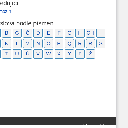
edující
mozin
 slova podle písmen
B
C
Č
D
E
F
G
H
CH
I
K
L
M
N
O
P
Q
R
Ř
S
T
U
Ú
V
W
X
Y
Z
Ž
Kontakt