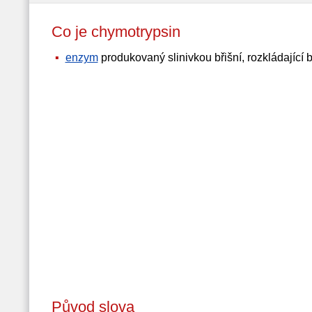
Co je chymotrypsin
enzym
produkovaný slinivkou břišní, rozkládající b
Původ slova