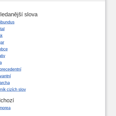
ledanější slova
ibundus
tal
ak
gar
obce
tiv
a
precedentní
vantní
garcha
ník cizích slov
chozí
morea