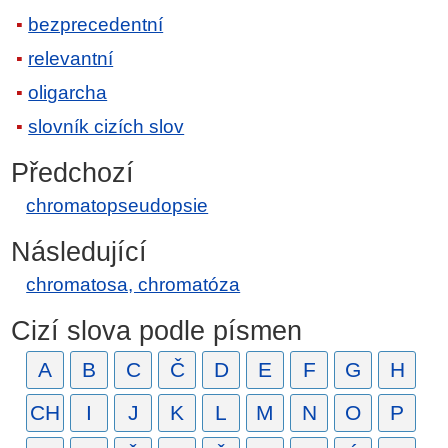
bezprecedentní
relevantní
oligarcha
slovník cizích slov
Předchozí
chromatopseudopsie
Následující
chromatosa, chromatóza
Cizí slova podle písmen
A
B
C
Č
D
E
F
G
H
CH
I
J
K
L
M
N
O
P