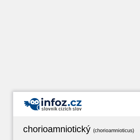
chorioamniotický
(chorioamnioticus)