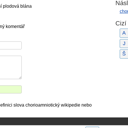
Násl
ní plodová blána
cho
Cizí
dný komentář
A
J
Š
finici slova chorioamniotický wikipedie nebo