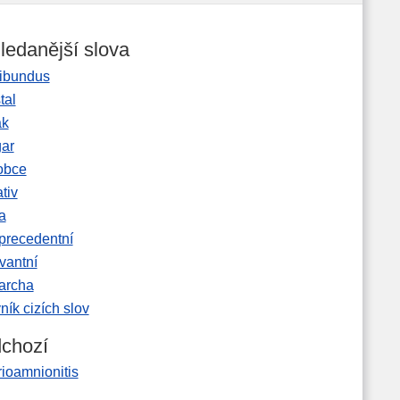
ledanější slova
ibundus
tal
ak
gar
obce
tiv
a
precedentní
vantní
garcha
ník cizích slov
chozí
ioamnionitis