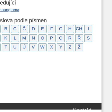
edující
rioangioma
 slova podle písmen
B
C
Č
D
E
F
G
H
CH
I
K
L
M
N
O
P
Q
R
Ř
S
T
U
Ú
V
W
X
Y
Z
Ž
Kontakt