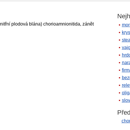
Nejh
nitřní plodová blána) chorioamnionitida, zánět
mor
krys
ste
vaj
hrd
nara
firm
bez
rele
oli
slov
Před
chor