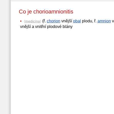
Co je chorioamnionitis
(ř.
chorion
vnější
obal
plodu, ř.
amnion
v
(
medicína
)
vnější a vnitřní plodové blány