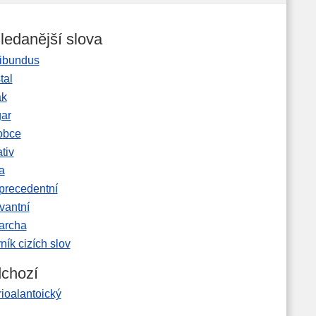
ledanější slova
ibundus
tal
ak
gar
obce
tiv
a
precedentní
vantní
garcha
ník cizích slov
chozí
ioalantoický