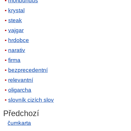
moribundus
krystal
steak
vajgar
hrdobce
narativ
firma
bezprecedentní
relevantní
oligarcha
slovník cizích slov
Předchozí
čumkarta