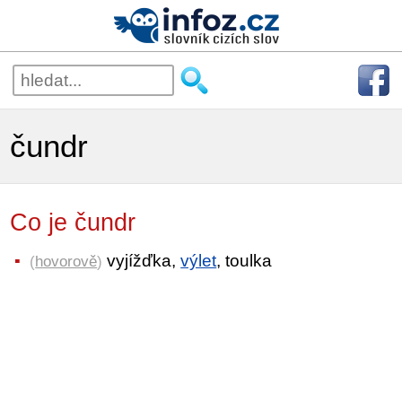
čundr
Co je čundr
vyjížďka,
výlet
, toulka
(
hovorově
)