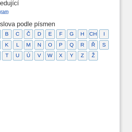
edující
gram
 slova podle písmen
B
C
Č
D
E
F
G
H
CH
I
K
L
M
N
O
P
Q
R
Ř
S
T
U
Ú
V
W
X
Y
Z
Ž