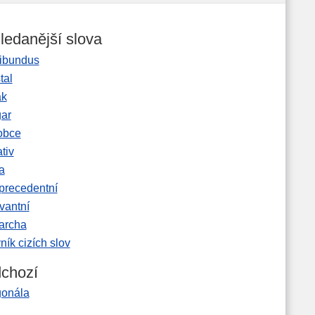
ledanější slova
ibundus
tal
ak
gar
obce
tiv
a
precedentní
vantní
garcha
ník cizích slov
chozí
gonála