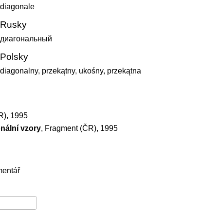
diagonale
Rusky
диагональный
Polsky
diagonalny, przekątny, ukośny, przekątna
R), 1995
onální vzory
, Fragment (ČR), 1995
mentář