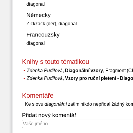
diagonal
Německy
Zickzack (der), diagonal
Francouzsky
diagonal
Knihy s touto tématikou
Zdenka Pudilová
,
Diagonální vzory
, Fragment (Č
Zdenka Pudilová
,
Vzory pro ruční pletení - Diag
Komentáře
Ke slovu
diagonální
zatím nikdo nepřidal žádný ko
Přidat nový komentář