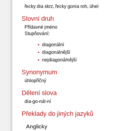
řecky dia skrz, řecky gonia roh, úhel
Slovní druh
Přídavné jméno
Stupňování:
diagonální
diagonálnější
nejdiagonálnější
Synonymum
úhlopříčný
Dělení slova
dia-go-nál-ní
Překlady do jiných jazyků
Anglicky