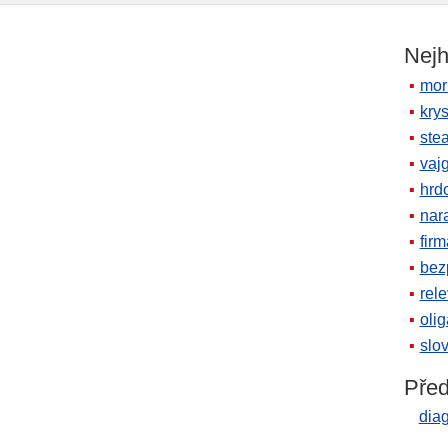
Nejh
mor
krys
ste
vaj
hrd
nara
firm
bez
rele
oli
slov
Před
dia