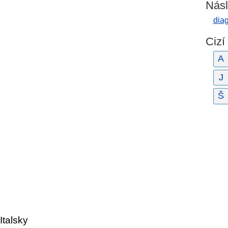
Násl
dia
Cizí
A
J
Š
Italsky