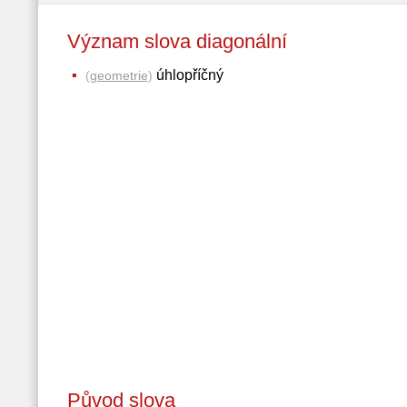
Význam slova diagonální
úhlopříčný
(
geometrie
)
Původ slova