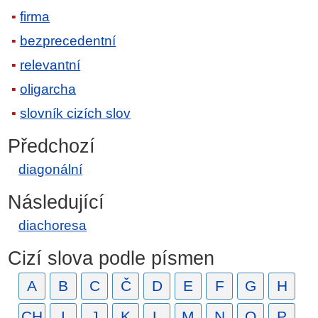
firma
bezprecedentní
relevantní
oligarcha
slovník cizích slov
Předchozí
diagonální
Následující
diachoresa
Cizí slova podle písmen
A
B
C
Č
D
E
F
G
H
CH
I
J
K
L
M
N
O
P