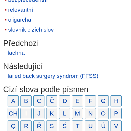
relevantní
oligarcha
slovník cizích slov
Předchozí
fachna
Následující
failed back surgery syndrom (FFSS)
Cizí slova podle písmen
A
B
C
Č
D
E
F
G
H
CH
I
J
K
L
M
N
O
P
Q
R
Ř
S
Š
T
U
Ú
V