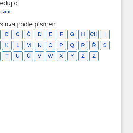
edující
issimo
 slova podle písmen
B
C
Č
D
E
F
G
H
CH
I
K
L
M
N
O
P
Q
R
Ř
S
T
U
Ú
V
W
X
Y
Z
Ž