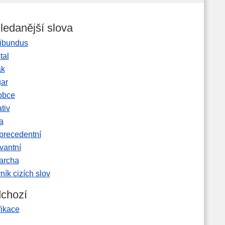
ledanější slova
ibundus
tal
ak
gar
obce
tiv
a
precedentní
vantní
garcha
ník cizích slov
chozí
ifikace