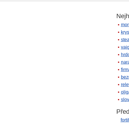
Nejh
mor
krys
ste
vaj
hrd
nara
firm
bez
rele
oli
slov
Před
fort