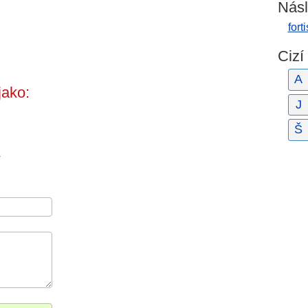
Násl
fort
Cizí
A
jako:
J
Š