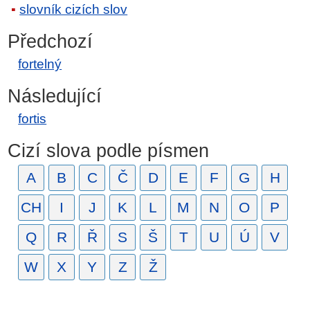
slovník cizích slov
Předchozí
fortelný
Následující
fortis
Cizí slova podle písmen
A
B
C
Č
D
E
F
G
H
CH
I
J
K
L
M
N
O
P
Q
R
Ř
S
Š
T
U
Ú
V
W
X
Y
Z
Ž