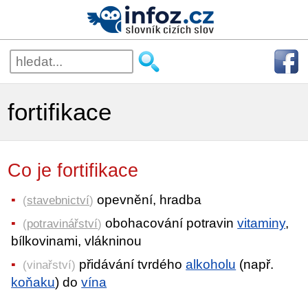
fortifikace
Co je fortifikace
opevnění, hradba
(
stavebnictví
)
obohacování potravin
vitaminy
,
(
potravinářství
)
bílkovinami, vlákninou
přidávání tvrdého
alkoholu
(např.
(vinařství)
koňaku
) do
vína