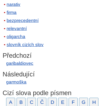
narativ
firma
bezprecedentní
relevantní
oligarcha
slovník cizích slov
Předchozí
garibaldiovec
Následující
garmoška
Cizí slova podle písmen
A
B
C
Č
D
E
F
G
H