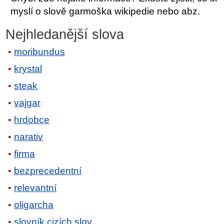
myslí o slově garmoška wikipedie nebo abz.
Nejhledanější slova
moribundus
krystal
steak
vajgar
hrdobce
narativ
firma
bezprecedentní
relevantní
oligarcha
slovník cizích slov