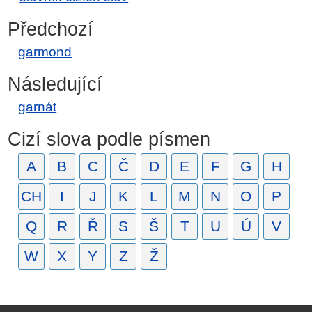
Předchozí
garmond
Následující
garnát
Cizí slova podle písmen
A
B
C
Č
D
E
F
G
H
CH
I
J
K
L
M
N
O
P
Q
R
Ř
S
Š
T
U
Ú
V
W
X
Y
Z
Ž